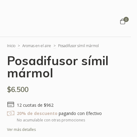
0
Inicio
>
Aromas en el aire
>
Posadifusor símil mármol
Posadifusor símil
mármol
$6.500
12
cuotas de
$962
20% de descuento
pagando con Efectivo
No acumulable con otras promociones
Ver más detalles