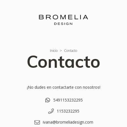
Inicio
>
Contacto
Contacto
¡No dudes en contactarte con nosotros!
5491153232295
1153232295
ivana@bromeliadesign.com