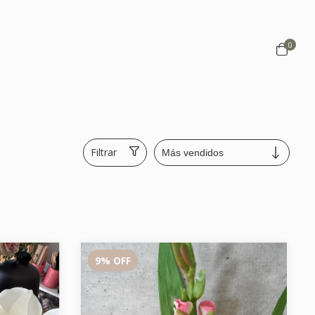
0
Filtrar
9
%
OFF