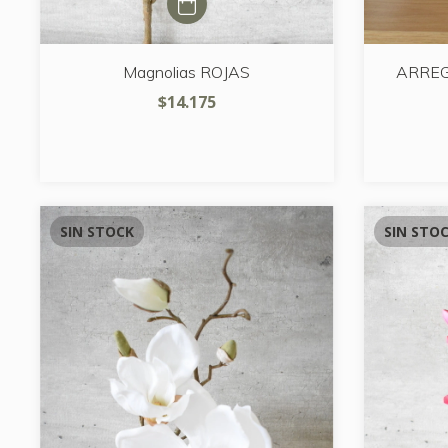
Magnolias ROJAS
ARREG
$14.175
SIN STOCK
SIN STO